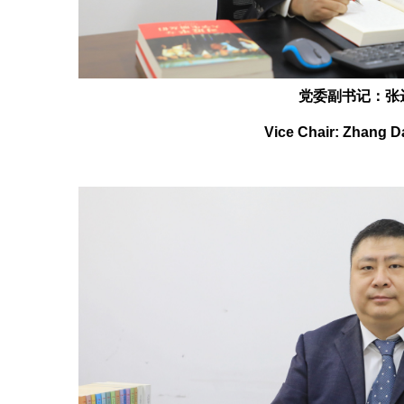
党委副书记：张
Vice Chair: Zhang D