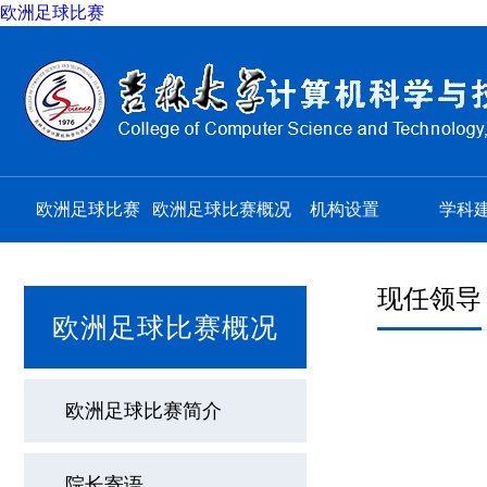
欧洲足球比赛
欧洲足球比赛
欧洲足球比赛概况
机构设置
学科
现任领导
欧洲足球比赛概况
欧洲足球比赛简介
院长寄语