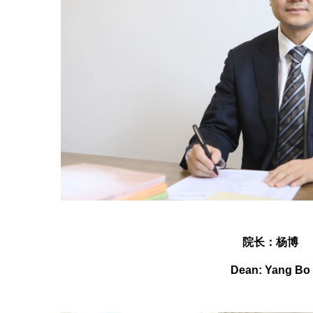
院长：杨博
Dean: Yang Bo