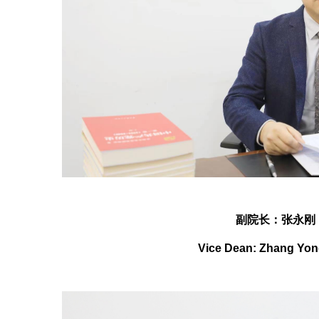
副院长：张永刚
Vice Dean: Zhang Yo