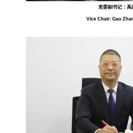
党委副书记：高
Vice Chair: Gao Zh