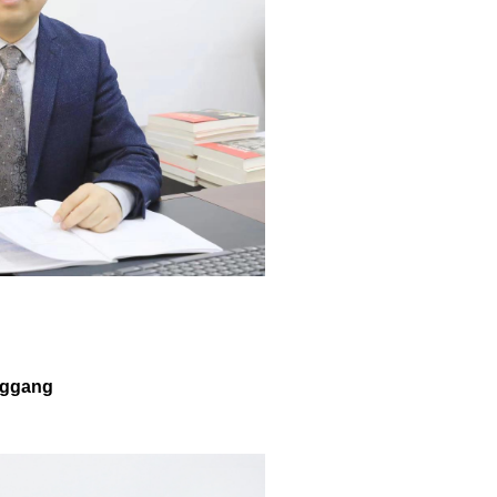
nggang