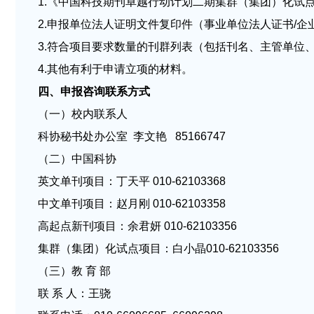
1.
《中国科技期刊卓越行动计划二期集群（集团）化试
2.
申报单位法人证明文件复印件（事业单位法人证书
/
企
3.
符合项目要求数量的刊群列表（包括刊名、主管单位
4.
其他有利于申请立项的材料。
四、
申报咨询联系方式
（一）校内联系人
科协秘书处办公室 李文艳
85166747
（二）中国科协
英文单刊项目：丁天平
010-62103368
中文单刊项目：赵月刚
010-62103358
高起点新刊项目：余君妍
010-62103356
集群（集团）化试点项目：白小晶
010-62103356
（三）教 育 部
联 系 人：王骁