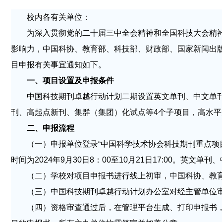
校内各有关单位：
为深入贯彻党的二十届三中全会精神和全国科技大会精
影响力，中国科协、教育部、科技部、财政部、国家新闻出
目申报有关事宜通知如下。
一、项目设置及申报条件
中国科技期刊卓越行动计划二期设置英文单刊、中文单
刊、高起点新刊、集群（集团）化试点等
4
个子项目，高水平
二、申报流程
（一）申报单位登录“中国科学技术协会科技期刊重点项目
时间为
2024
年
9
月
30
日
8
：
00
至
10
月
21
日
17:00
。英文单刊、
（二）学校对项目申报书进行线上初审，中国科协、教
（三）中国科技期刊卓越行动计划办公室对经主管单位
（四）资格审查通过后，在管理平台生成、打印申报书