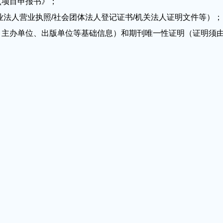
点项目申报书》；
业法人营业执照
/
社会团体法人登记证书
/
机关法人证明文件等）；
、主办单位、出版单位等基础信息）和期刊唯一性证明（证明须